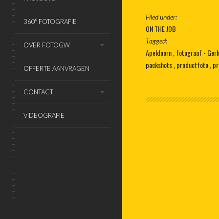
Filed under:
360° FOTOGRAFIE
ON THE JOB
Tagged:
OVER FOTOGW
Apeldoorn
fotograaf - Ger
packshots
productfoto
pr
OFFERTE AANVRAGEN
CONTACT
VIDEOGRAFIE