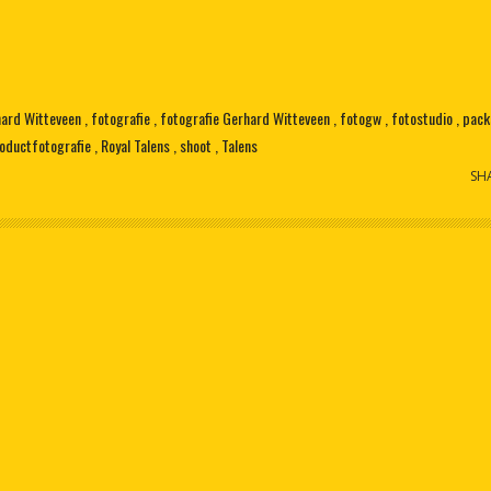
hard Witteveen
fotografie
fotografie Gerhard Witteveen
fotogw
fotostudio
pack
oductfotografie
Royal Talens
shoot
Talens
SH