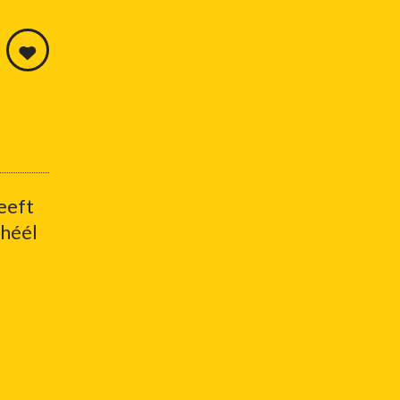
heeft
 héél