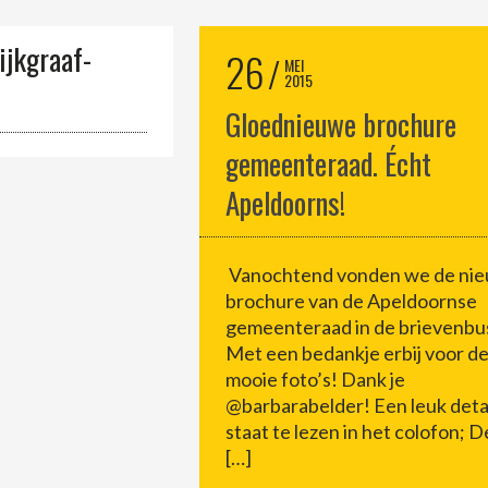
ijkgraaf-
26
MEI
2015
Gloednieuwe brochure
gemeenteraad. Écht
Apeldoorns!
Vanochtend vonden we de ni
brochure van de Apeldoornse
gemeenteraad in de brievenbu
Met een bedankje erbij voor d
mooie foto’s! Dank je
@barbarabelder! Een leuk deta
staat te lezen in het colofon; D
[…]