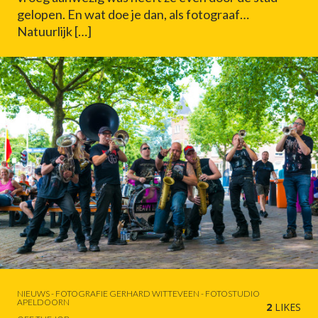
gelopen. En wat doe je dan, als fotograaf…
Natuurlijk […]
NIEUWS - FOTOGRAFIE GERHARD WITTEVEEN - FOTOSTUDIO
APELDOORN
2
LIKES