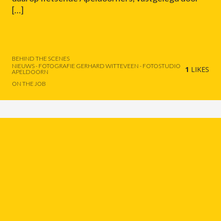
[…]
BEHIND THE SCENES
NIEUWS - FOTOGRAFIE GERHARD WITTEVEEN - FOTOSTUDIO
1
LIKES
APELDOORN
ON THE JOB