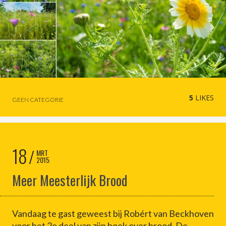
5
LIKES
GEEN CATEGORIE
18
MRT
2015
Meer Meesterlijk Brood
Vandaag te gast geweest bij Robért van Beckhoven
voor het 2e deel van zijn boek over brood. De